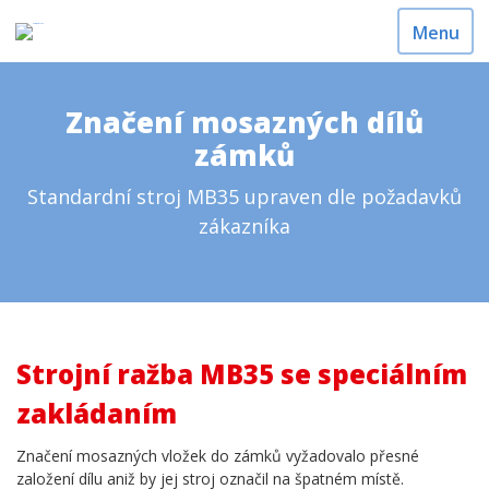
Menu
Značení mosazných dílů
zámků
Standardní stroj MB35 upraven dle požadavků
zákazníka
Strojní ražba MB35 se speciálním
zakládaním
Značení mosazných vložek do zámků vyžadovalo přesné
založení dílu aniž by jej stroj označil na špatném místě.